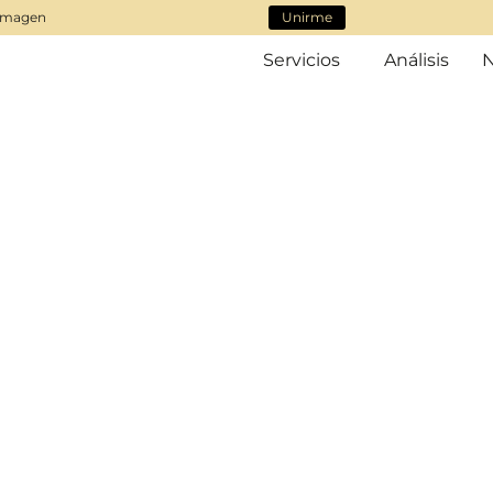
 imagen
Unirme
Servicios
Análisis
N
Asesoría
P
Transformamos vuestra im