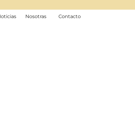
oticias
Nosotras
Contacto
 de Imagen, Moda y
ersonal Shopper en
Madrid
agen para que vistáis vuestra mejor versión, con un